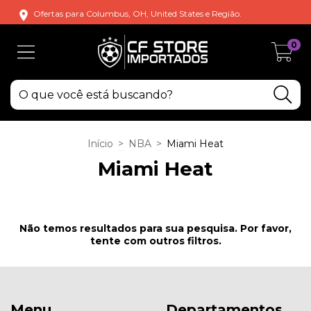
Ofertas para Columbus, OH, United States e Região.
0
Início
>
NBA
>
Miami Heat
Miami Heat
Não temos resultados para sua pesquisa. Por favor,
tente com outros filtros.
Menu
Departamentos