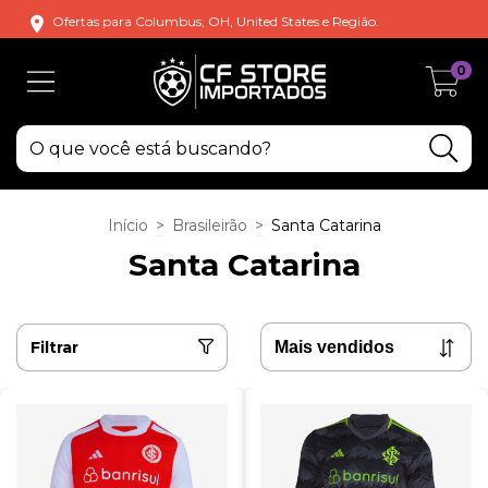
Ofertas para Columbus, OH, United States e Região.
0
Início
>
Brasileirão
>
Santa Catarina
Santa Catarina
Filtrar