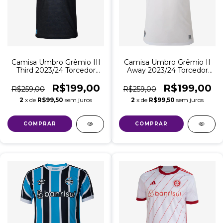
Camisa Umbro Grêmio III
Camisa Umbro Grêmio II
Third 2023/24 Torcedor
Away 2023/24 Torcedor
Masculina - Preta com
Masculina
Azul
R$199,00
R$199,00
R$259,00
R$259,00
2
x de
R$99,50
sem juros
2
x de
R$99,50
sem juros
COMPRAR
COMPRAR