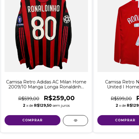
Camisa Retro Adidas AC Milan Home
Camisa Retro N
2009/10 Manga Longa Ronaldinho
United I Hom
#80 UCL- Vermelha e Preto
2007/08 Ronaldo 
FINAL UCL 
R$259,00
R$599,00
R$599,00
2
x de
R$129,50
sem juros
2
x de
R$129
COMPRAR
COMPRAR