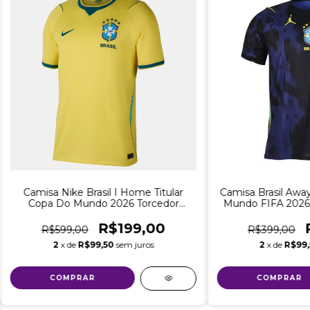
Camisa Nike Brasil I Home Titular
Camisa Brasil Away
Copa Do Mundo 2026 Torcedor
Mundo FIFA 2026 
Masculino - Amarela "Vai Brasa!"
Masculino - JOGA
R$199,00
R$599,00
R$399,00
2
x de
R$99,50
sem juros
2
x de
R$99
COMPRAR
COMPRAR