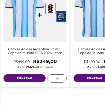
Camisa Adidas Argentina Titular I
Camisa Adidas Ar
Copa do Mundo FIFA 2026 - com
Copa do Mundo 
Patchs de Campeão e Patch da
Patchs de Camp
Copa do Mundo FIFA 2026 - Jogador
Copa do Mund
R$249,00
R$999,00
R$499,00
Adidas Masculina - Branco com Azul
Torcedor Adidas M
2
x de
R$124,50
sem juros
2
x de
R$109
com
COMPRAR
COMPRAR