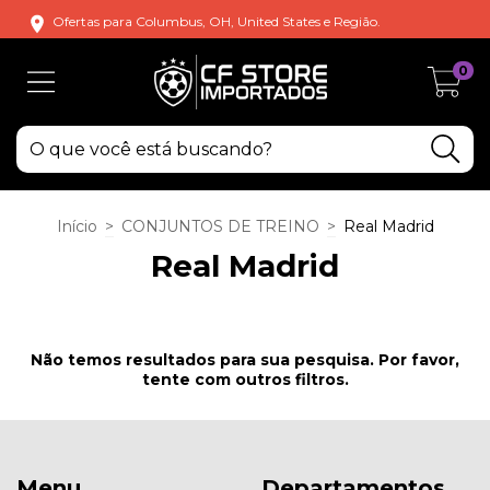
Ofertas para Columbus, OH, United States e Região.
0
Início
>
CONJUNTOS DE TREINO
>
Real Madrid
Real Madrid
Não temos resultados para sua pesquisa. Por favor,
tente com outros filtros.
Menu
Departamentos